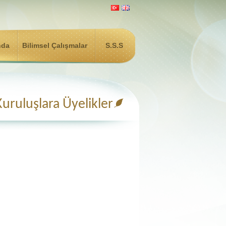
nda
Bilimsel Çalışmalar
S.S.S
Kuruluşlara Üyelikler