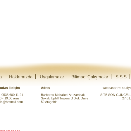
a
Hakkımızda
Uygulamalar
Bilimsel Çalışmalar
S.S.S
udan İletişim
Adres
web tasarım:
study
:0535 600 11 21
Barbaros Mahallesi Ak zambak
SİTE SON GÜNCEL
0 - 19:00 arası)
Sokak Uphill Towers B Blok Daire
27.01
is@hotmail.com
52 Ataşehir