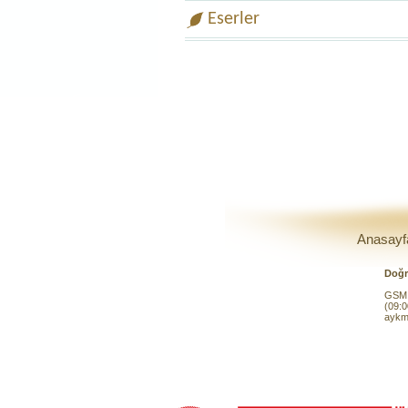
Eserler
Anasayf
Doğr
GSM 
(09:0
aykm