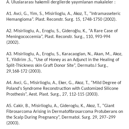
A. Uluslararası hakemli dergilerde yayımlanan makaleler :
A1. Avci, G., Yim, S., Misirlioglu, A., Akoz, T., “Intramasseteric
Hemangioma”. Plast. Reconstr. Surg. 15, 1748-1750 (2002).
A2. Misirlioglu, A., Eroglu, S., Gideroğlu, K., “A Rare Case of
Meningococcemia”, Plast. Reconstr. Surg., 110, 993-994
(2002).
A3. Misirlioglu, A., Eroglu, S., Karacaoglan, N., Akan, M., Akoz,
T., Yildirim ,S., “Use of Honey as an Adjunct in the Healing of
Split-Thickness skin Graft Donor Site”, Dermato.l Surg.,
29,168-172 (2003).
A4. Avci, G., Misirlioglu, A., Eker, G., Akoz, T., “Mild Degree of
Poland's Syndrome Reconstruction with Customized Silicone
Prosthesis”, Aest. Plast. Surg., 27, 112-115 (2003).
A5. Cakir, B., Misirlioglu, A., Gideroglu, K., Akoz, T., “Giant
Fibrosarcoma Arising in Dermatofibrosarcoma Protuberans on
the Scalp During Pregnancy”, Dermatol. Surg. 29, 297–299
(2003).