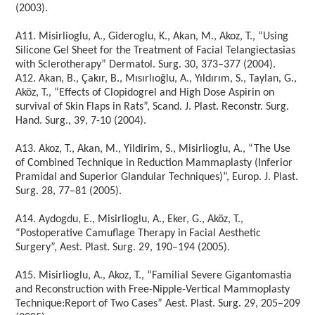
(2003).
A11. Misirlioglu, A., Gideroglu, K., Akan, M., Akoz, T., “Using
Silicone Gel Sheet for the Treatment of Facial Telangiectasias
with Sclerotherapy” Dermatol. Surg. 30, 373–377 (2004).
A12. Akan, B., Çakır, B., Mısırlıoğlu, A., Yıldırım, S., Taylan, G.,
Aköz, T., “Effects of Clopidogrel and High Dose Aspirin on
survival of Skin Flaps in Rats”, Scand. J. Plast. Reconstr. Surg.
Hand. Surg., 39, 7-10 (2004).
A13. Akoz, T., Akan, M., Yildirim, S., Misirlioglu, A., “The Use
of Combined Technique in Reduction Mammaplasty (Inferior
Pramidal and Superior Glandular Techniques)”, Europ. J. Plast.
Surg. 28, 77–81 (2005).
A14. Aydogdu, E., Misirlioglu, A., Eker, G., Aköz, T.,
“Postoperative Camuflage Therapy in Facial Aesthetic
Surgery”, Aest. Plast. Surg. 29, 190–194 (2005).
A15. Misirlioglu, A., Akoz, T., “Familial Severe Gigantomastia
and Reconstruction with Free-Nipple-Vertical Mammoplasty
Technique:Report of Two Cases” Aest. Plast. Surg. 29, 205–209