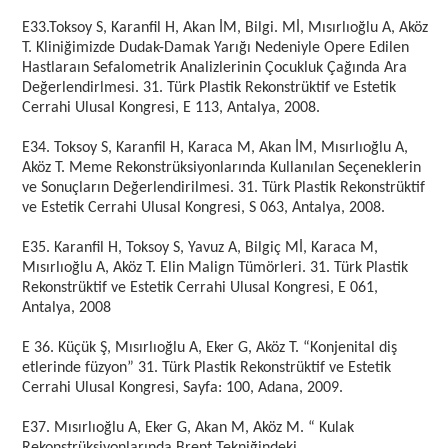
E33.Toksoy S, Karanfil H, Akan İM, Bilgi. Mİ, Mısırlıoğlu A, Aköz
T. Kliniğimizde Dudak-Damak Yarığı Nedeniyle Opere Edilen
Hastlaraın Sefalometrik Analizlerinin Çocukluk Çağında Ara
Değerlendirlmesi. 31. Türk Plastik Rekonstrüktif ve Estetik
Cerrahi Ulusal Kongresi, E 113, Antalya, 2008.
E34. Toksoy S, Karanfil H, Karaca M, Akan İM, Mısırlıoğlu A,
Aköz T. Meme Rekonstrüksiyonlarında Kullanılan Seçeneklerin
ve Sonuçların Değerlendirilmesi. 31. Türk Plastik Rekonstrüktif
ve Estetik Cerrahi Ulusal Kongresi, S 063, Antalya, 2008.
E35. Karanfil H, Toksoy S, Yavuz A, Bilgiç Mİ, Karaca M,
Mısırlıoğlu A, Aköz T. Elin Malign Tümörleri. 31. Türk Plastik
Rekonstrüktif ve Estetik Cerrahi Ulusal Kongresi, E 061,
Antalya, 2008
E 36. Küçük Ş, Mısırlıoğlu A, Eker G, Aköz T. “Konjenital diş
etlerinde füzyon” 31. Türk Plastik Rekonstrüktif ve Estetik
Cerrahi Ulusal Kongresi, Sayfa: 100, Adana, 2009.
E37. Mısırlıoğlu A, Eker G, Akan M, Aköz M. “ Kulak