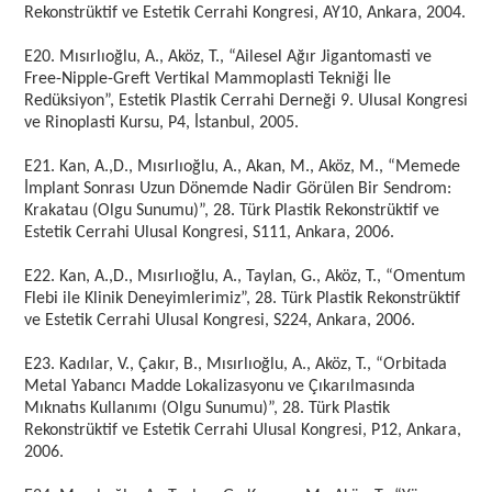
Rekonstrüktif ve Estetik Cerrahi Kongresi, AY10, Ankara, 2004.
E20. Mısırlıoğlu, A., Aköz, T., “Ailesel Ağır Jigantomasti ve
Free-Nipple-Greft Vertikal Mammoplasti Tekniği İle
Redüksiyon”, Estetik Plastik Cerrahi Derneği 9. Ulusal Kongresi
ve Rinoplasti Kursu, P4, İstanbul, 2005.
E21. Kan, A.,D., Mısırlıoğlu, A., Akan, M., Aköz, M., “Memede
İmplant Sonrası Uzun Dönemde Nadir Görülen Bir Sendrom:
Krakatau (Olgu Sunumu)”, 28. Türk Plastik Rekonstrüktif ve
Estetik Cerrahi Ulusal Kongresi, S111, Ankara, 2006.
E22. Kan, A.,D., Mısırlıoğlu, A., Taylan, G., Aköz, T., “Omentum
Flebi ile Klinik Deneyimlerimiz”, 28. Türk Plastik Rekonstrüktif
ve Estetik Cerrahi Ulusal Kongresi, S224, Ankara, 2006.
E23. Kadılar, V., Çakır, B., Mısırlıoğlu, A., Aköz, T., “Orbitada
Metal Yabancı Madde Lokalizasyonu ve Çıkarılmasında
Mıknatıs Kullanımı (Olgu Sunumu)”, 28. Türk Plastik
Rekonstrüktif ve Estetik Cerrahi Ulusal Kongresi, P12, Ankara,
2006.