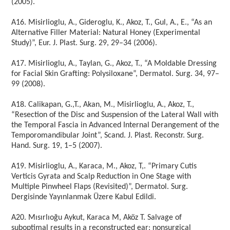
(2005).
A16. Misirlioglu, A., Gideroglu, K., Akoz, T., Gul, A., E., “As an
Alternative Filler Material: Natural Honey (Experimental
Study)”, Eur. J. Plast. Surg. 29, 29–34 (2006).
A17. Misirlioglu, A., Taylan, G., Akoz, T., “A Moldable Dressing
for Facial Skin Grafting: Polysiloxane”, Dermatol. Surg. 34, 97–
99 (2008).
A18. Calikapan, G.,T., Akan, M., Misirlioglu, A., Akoz, T.,
“Resection of the Disc and Suspension of the Lateral Wall with
the Temporal Fascia in Advanced Internal Derangement of the
Temporomandibular Joint”, Scand. J. Plast. Reconstr. Surg.
Hand. Surg. 19, 1–5 (2007).
A19. Misirlioglu, A., Karaca, M., Akoz, T,. “Primary Cutis
Verticis Gyrata and Scalp Reduction in One Stage with
Multiple Pinwheel Flaps (Revisited)”, Dermatol. Surg.
Dergisinde Yayınlanmak Üzere Kabul Edildi.
A20. Mısırlıoğu Aykut, Karaca M, Aköz T. Salvage of
suboptimal results in a reconstructed ear: nonsurgical