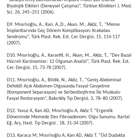
“Saflaştırılmış Balmumunun İmplant Materyali Olarak
Biyolojik Etkileri (Deneysel Çalışma)”, Türkiye Klinikleri J. Med.
Sci. 26, 245–251 (2006).
D9. Mısırlıoğlu, A., Kan. A.,D., Akan, M., Aköz, T., “Meme
İmplantlarında Geç Dönem Komplikasyon: Krakatau
Sendromu”, Türk Plast. Rek. Est. Cer Dergisi, 15, 114-117
(2007).
D10. Mısırlıoğlu, A., Karanfil, H., Akan, M., Aköz, T., “Dev Bazal
Hücreli Karsinomlar: 12 Olgunun Analizi”, Türk Plast. Rek. Est.
Cer. Dergisi, 15, 73-78 (2007).
D11. Mısırlıoğlu, A., Bildik, N., Aköz, T., “Geniş Abdominal
Defektli Açık Abdomen Olgusunda Fasyal Gevşetme
(Komponent Separasyon) ve Serbestleştirme İle Muskulo-
Fasyal Restorasyon”, Bakırköy Tıp Dergisi, 3, 78–80 (2007).
D12. Yavuz A, Kan AD, Mısırlıoğlu A, Aköz T. “Ergenlik
Döneminde Memede Dev Fibroadenom: Olgu Sunumu. Kartal
Eğ. Arş. Hast. Tıp Dergisi , 18, 31-34 (2007).
D13. Karaca M, Mısırlıoğlu A, Kan AD, Aköz T. “Üst Dudakta