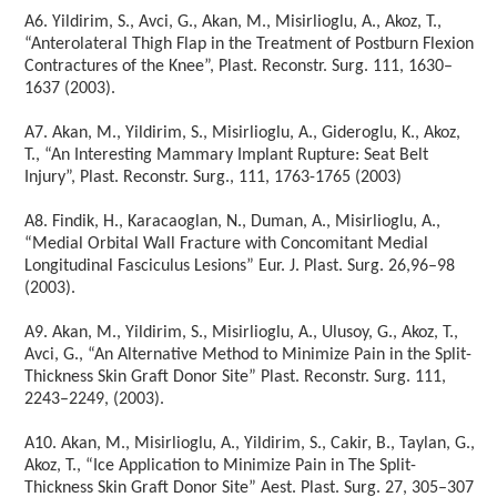
A6. Yildirim, S., Avci, G., Akan, M., Misirlioglu, A., Akoz, T.,
“Anterolateral Thigh Flap in the Treatment of Postburn Flexion
Contractures of the Knee”, Plast. Reconstr. Surg. 111, 1630–
1637 (2003).
A7. Akan, M., Yildirim, S., Misirlioglu, A., Gideroglu, K., Akoz,
T., “An Interesting Mammary Implant Rupture: Seat Belt
Injury”, Plast. Reconstr. Surg., 111, 1763-1765 (2003)
A8. Findik, H., Karacaoglan, N., Duman, A., Misirlioglu, A.,
“Medial Orbital Wall Fracture with Concomitant Medial
Longitudinal Fasciculus Lesions” Eur. J. Plast. Surg. 26,96–98
(2003).
A9. Akan, M., Yildirim, S., Misirlioglu, A., Ulusoy, G., Akoz, T.,
Avci, G., “An Alternative Method to Minimize Pain in the Split-
Thickness Skin Graft Donor Site” Plast. Reconstr. Surg. 111,
2243–2249, (2003).
A10. Akan, M., Misirlioglu, A., Yildirim, S., Cakir, B., Taylan, G.,
Akoz, T., “Ice Application to Minimize Pain in The Split-
Thickness Skin Graft Donor Site” Aest. Plast. Surg. 27, 305–307