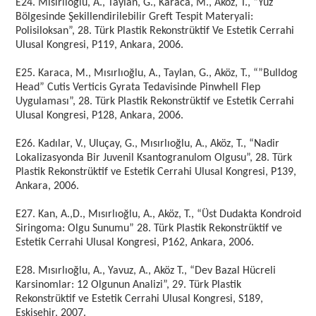
E24. Mısırlıoğlu, A., Taylan, G., Karaca, M., Aköz, T., “Yüz
Bölgesinde Şekillendirilebilir Greft Tespit Materyali:
Polisiloksan”, 28. Türk Plastik Rekonstrüktif Ve Estetik Cerrahi
Ulusal Kongresi, P119, Ankara, 2006.
E25. Karaca, M., Mısırlıoğlu, A., Taylan, G., Aköz, T., “”Bulldog
Head” Cutis Verticis Gyrata Tedavisinde Pinwhell Flep
Uygulaması”, 28. Türk Plastik Rekonstrüktif ve Estetik Cerrahi
Ulusal Kongresi, P128, Ankara, 2006.
E26. Kadılar, V., Uluçay, G., Mısırlıoğlu, A., Aköz, T., “Nadir
Lokalizasyonda Bir Juvenil Ksantogranulom Olgusu”, 28. Türk
Plastik Rekonstrüktif ve Estetik Cerrahi Ulusal Kongresi, P139,
Ankara, 2006.
E27. Kan, A.,D., Mısırlıoğlu, A., Aköz, T., “Üst Dudakta Kondroid
Siringoma: Olgu Sunumu” 28. Türk Plastik Rekonstrüktif ve
Estetik Cerrahi Ulusal Kongresi, P162, Ankara, 2006.
E28. Mısırlıoğlu, A., Yavuz, A., Aköz T., “Dev Bazal Hücreli
Karsinomlar: 12 Olgunun Analizi”, 29. Türk Plastik
Rekonstrüktif ve Estetik Cerrahi Ulusal Kongresi, S189,
Eskişehir, 2007.