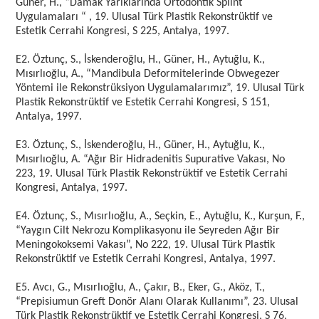
Güner, H., “Damak Yarıklarında Ortodontik Splint
Uygulamaları “ , 19. Ulusal Türk Plastik Rekonstrüktif ve
Estetik Cerrahi Kongresi, S 225, Antalya, 1997.
E2. Öztunç, S., İskenderoğlu, H., Güner, H., Aytuğlu, K.,
Mısırlıoğlu, A., “Mandibula Deformitelerinde Obwegezer
Yöntemi ile Rekonstrüksiyon Uygulamalarımız”, 19. Ulusal Türk
Plastik Rekonstrüktif ve Estetik Cerrahi Kongresi, S 151,
Antalya, 1997.
E3. Öztunç, S., İskenderoğlu, H., Güner, H., Aytuğlu, K.,
Mısırlıoğlu, A. “Ağır Bir Hidradenitis Supurative Vakası, No
223, 19. Ulusal Türk Plastik Rekonstrüktif ve Estetik Cerrahi
Kongresi, Antalya, 1997.
E4. Öztunç, S., Mısırlıoğlu, A., Seçkin, E., Aytuğlu, K., Kurşun, F.,
“Yaygın Cilt Nekrozu Komplikasyonu ile Seyreden Ağır Bir
Meningokoksemi Vakası”, No 222, 19. Ulusal Türk Plastik
Rekonstrüktif ve Estetik Cerrahi Kongresi, Antalya, 1997.
E5. Avcı, G., Mısırlıoğlu, A., Çakır, B., Eker, G., Aköz, T.,
“Prepisiumun Greft Donör Alanı Olarak Kullanımı”, 23. Ulusal
Türk Plastik Rekonstrüktif ve Estetik Cerrahi Kongresi, S 76,