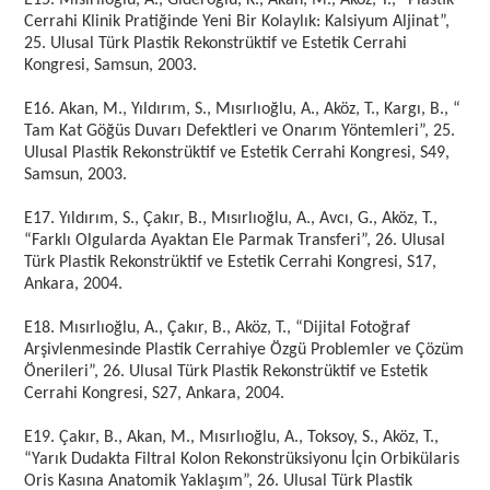
E15. Mısırlıoğlu, A., Gideroğlu, K., Akan, M., Aköz, T., “Plastik
Cerrahi Klinik Pratiğinde Yeni Bir Kolaylık: Kalsiyum Aljinat”,
25. Ulusal Türk Plastik Rekonstrüktif ve Estetik Cerrahi
Kongresi, Samsun, 2003.
E16. Akan, M., Yıldırım, S., Mısırlıoğlu, A., Aköz, T., Kargı, B., “
Tam Kat Göğüs Duvarı Defektleri ve Onarım Yöntemleri”, 25.
Ulusal Plastik Rekonstrüktif ve Estetik Cerrahi Kongresi, S49,
Samsun, 2003.
E17. Yıldırım, S., Çakır, B., Mısırlıoğlu, A., Avcı, G., Aköz, T.,
“Farklı Olgularda Ayaktan Ele Parmak Transferi”, 26. Ulusal
Türk Plastik Rekonstrüktif ve Estetik Cerrahi Kongresi, S17,
Ankara, 2004.
E18. Mısırlıoğlu, A., Çakır, B., Aköz, T., “Dijital Fotoğraf
Arşivlenmesinde Plastik Cerrahiye Özgü Problemler ve Çözüm
Önerileri”, 26. Ulusal Türk Plastik Rekonstrüktif ve Estetik
Cerrahi Kongresi, S27, Ankara, 2004.
E19. Çakır, B., Akan, M., Mısırlıoğlu, A., Toksoy, S., Aköz, T.,
“Yarık Dudakta Filtral Kolon Rekonstrüksiyonu İçin Orbikülaris
Oris Kasına Anatomik Yaklaşım”, 26. Ulusal Türk Plastik