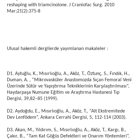
reshaping with triamcinolone. J Craniofac Surg. 2010
Mar;21(2):375-8
Ulusal hakemli dergilerde yayımlanan makaleler :
D1. Aytuğlu, K., Mısırlıoğlu, A., Aköz, T., Öztunç, S., Fındık, H.,
Duman, A. , “Mikrovasküler Anastomozda Sıçan Femoral Veni
Üzerinde Sütür ve Yapıştırma Tekniklerinin Karşılaştırılması”,
Haydarpaşa Numune Eğitim ve Araştırma Hastanesi Tıp
Dergisi, 39,82–85 (1999).
D2. Aydoğdu, E., Mısırlıoğlu, A., Aköz, T., “Alt Ekstremitede
Dev Lenfödem”, Ankara Cerrahi Dergisi, 5, 112-114 (2003).
D3. Akan, M., Yıldırım, S., Mısırlıoğlu, A., Aköz, T., Kargı, B.,
Çakır, B., “Tam Kat Göğüs Defektleri ve Onarım Yöntemleri”,